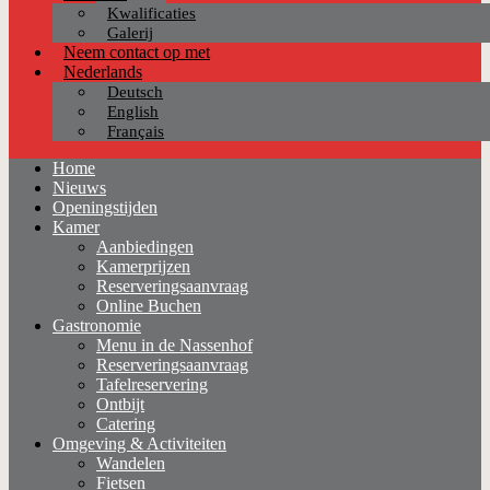
Kwalificaties
Galerij
Neem contact op met
Nederlands
Deutsch
English
Français
Home
Nieuws
Openingstijden
Kamer
Aanbiedingen
Kamerprijzen
Reserveringsaanvraag
Online Buchen
Gastronomie
Menu in de Nassenhof
Reserveringsaanvraag
Tafelreservering
Ontbijt
Catering
Omgeving & Activiteiten
Wandelen
Fietsen