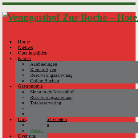
Home
Nieuws
Openingstijden
Kamer
Aanbiedingen
Kamerprijzen
Reserveringsaanvraag
Online Buchen
Gastronomie
Menu in de Nassenhof
Reserveringsaanvraag
Tafelreservering
Ontbijt
Catering
Omgeving & Activiteiten
Wandelen
Fietsen
Over ons